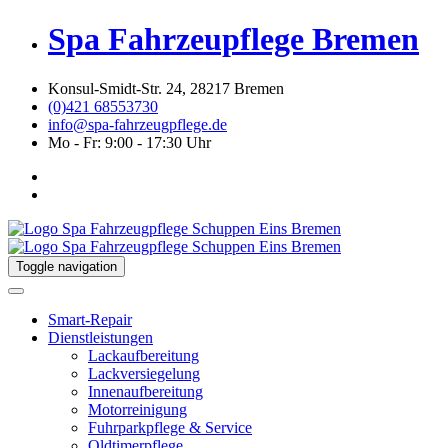
Spa Fahrzeupflege Bremen
Konsul-Smidt-Str. 24, 28217 Bremen
(0)421 68553730
info@spa-fahrzeugpflege.de
Mo - Fr: 9:00 - 17:30 Uhr
Toggle navigation
Smart-Repair
Dienstleistungen
Lackaufbereitung
Lackversiegelung
Innenaufbereitung
Motorreinigung
Fuhrparkpflege & Service
Oldtimerpflege