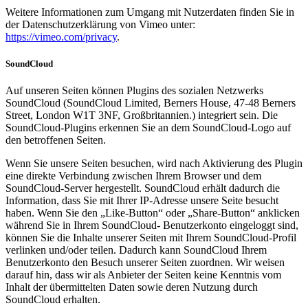
Weitere Informationen zum Umgang mit Nutzerdaten finden Sie in
der Datenschutzerklärung von Vimeo unter:
https://vimeo.com/privacy
.
SoundCloud
Auf unseren Seiten können Plugins des sozialen Netzwerks
SoundCloud (SoundCloud Limited, Berners House, 47-48 Berners
Street, London W1T 3NF, Großbritannien.) integriert sein. Die
SoundCloud-Plugins erkennen Sie an dem SoundCloud-Logo auf
den betroffenen Seiten.
Wenn Sie unsere Seiten besuchen, wird nach Aktivierung des Plugin
eine direkte Verbindung zwischen Ihrem Browser und dem
SoundCloud-Server hergestellt. SoundCloud erhält dadurch die
Information, dass Sie mit Ihrer IP-Adresse unsere Seite besucht
haben. Wenn Sie den „Like-Button“ oder „Share-Button“ anklicken
während Sie in Ihrem SoundCloud- Benutzerkonto eingeloggt sind,
können Sie die Inhalte unserer Seiten mit Ihrem SoundCloud-Profil
verlinken und/oder teilen. Dadurch kann SoundCloud Ihrem
Benutzerkonto den Besuch unserer Seiten zuordnen. Wir weisen
darauf hin, dass wir als Anbieter der Seiten keine Kenntnis vom
Inhalt der übermittelten Daten sowie deren Nutzung durch
SoundCloud erhalten.