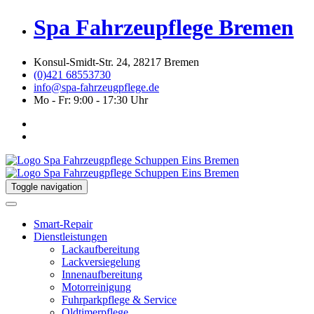
Spa Fahrzeupflege Bremen
Konsul-Smidt-Str. 24, 28217 Bremen
(0)421 68553730
info@spa-fahrzeugpflege.de
Mo - Fr: 9:00 - 17:30 Uhr
Toggle navigation
Smart-Repair
Dienstleistungen
Lackaufbereitung
Lackversiegelung
Innenaufbereitung
Motorreinigung
Fuhrparkpflege & Service
Oldtimerpflege